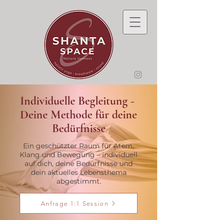
Individuelle Begleitung -
Deine Methode für deine
Bedürfnisse
Ein geschützter Raum für Atem,
Klang und Bewegung – individuell
auf dich, deine Bedürfnisse und
dein aktuelles Lebensthema
abgestimmt.
Anfrage 1:1 Session