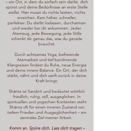
– ein Ort, in dem du einfach sein darfst, dich
spürst und deine Bedürfnisse an erste Stelle
stellst.
​ Hier musst du nichts leisten, nichts
erreichen. Kein höher, schneller,
perfekter.
Du darfst loslassen, durchatmen
und wieder bei dir ankommen. Jeder
Atemzug, jede Bewegung, jede Stille
schenkt dir genau das, was du gerade
brauchst.
Durch achtsames Yoga, befreiende
Atemarbeit und tief berührende
Klangreisen findest du Ruhe, neue Energie
und deine innere Balance. Ein Ort, der dich
stärkt, nährt und dich sanft zurück in deine
Kraft bringt.
​Shānta ist Sanskrit und bedeutet wörtlich
friedlich, ruhig, still, ausgeglichen. In
spirituellen und yogischen Kontexten steht
Shānta oft für einen inneren Zustand von
tiefem Frieden und Ausgeglichenheit – ein
zentrales Ziel meiner Arbeit.
Komm an. Spüre dich. Lass dich tragen –