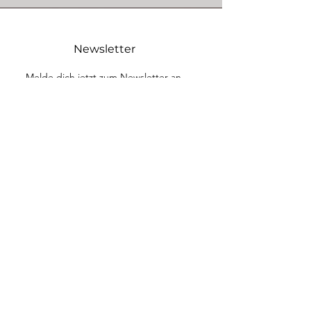
Newsletter
Melde dich jetzt zum Newsletter an 
und verpasse keine Infos zu neuen 
Kursen, spannenden Events und 
inspirierenden Impulse rund um 
innere Balance, Selbstfürsorge und 
heilsame Körperarbeit
Email
*
jetzt registrieren
Ich respektiere deine Privatsphäre